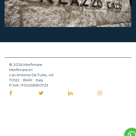
© 2026 Morfimare
Morfimare srl
c.so Antonio De Tullio, 40
70122 :: BARI :: Italy
P.IVA: IT00253590723