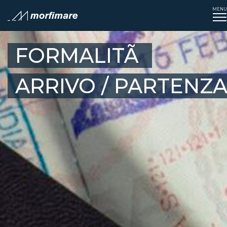
MENU
T
na
FORMALITÃ
ARRIVO / PARTENZ