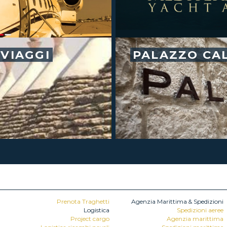
VIAGGI
PALAZZO CA
Prenota Traghetti
Agenzia Marittima & Spedizioni
Logistica
Spedizioni aeree
Project cargo
Agenzia marittima