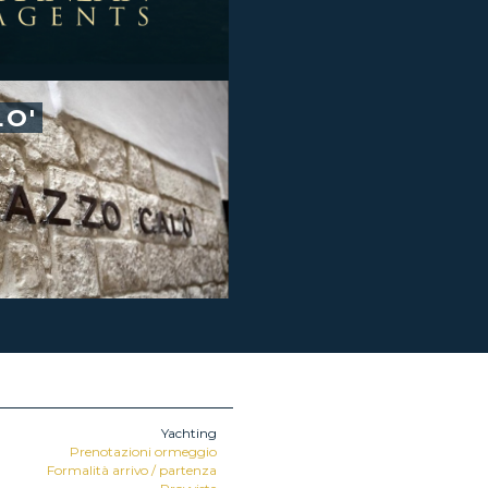
LO'
Yachting
Prenotazioni ormeggio
Formalità arrivo / partenza