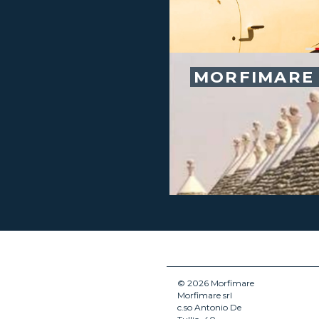
MORFIMARE 
© 2026 Morfimare
Morfimare srl
c.so Antonio De